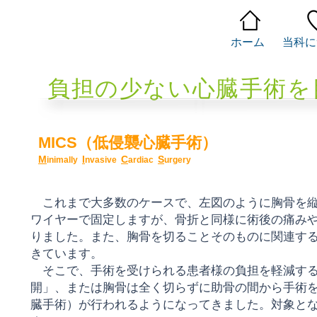
ホーム
当科に
負担の少ない心臓手術を
MICS（低侵襲心臓手術）
M
I
C
S
inimally
nvasive
ardiac
urgery
これまで大多数のケースで、左図のように胸骨を縦
ワイヤーで固定しますが、骨折と同様に術後の痛み
りました。また、胸骨を切ることそのものに関連す
きています。
そこで、手術を受けられる患者様の負担を
軽減す
開」、または胸骨は全く切らずに助骨の間から手術を
臓手術）が行われるようになってきました。対象と