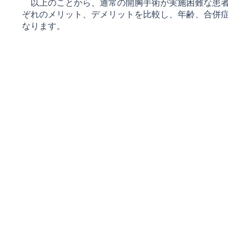
​ 以上のことから、通常の開胸手術が実
施困難な患
ぞれのメ
リット、デ
メリットを比較し、年齢、合
併
なります。