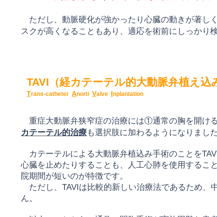
ただし、
動脈硬化が
強かったり心臓の動きが著しく
スクが高くなることもあり、適応を術前にしっかり
TAVI（経カテーテル的大動脈弁植え
込
T
A
V
I
rans-catheter
norti
alve
nplantation
重症大動脈弁狭窄症の治療には
①通常
の胸を開け
カテー
テル的治療
も選択肢
に加わるようになり
まし
カテーテルによる大動脈弁植込み手術
のことをTAV
心臓を
止
めたりすることも、人工心肺を使用す
るこ
院期間が短い
のが特徴です。
ただし、TAVIは比較的新しい治療法で
あるため、
ん。