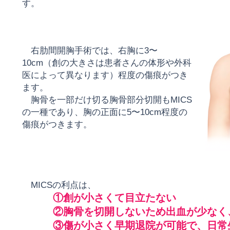
す。
右肋間開胸手術では、右胸に3〜
10cm
（創の大きさは患者さんの体形や外科
医に
よって異なります）程度の傷痕がつき
ます。
胸骨を一部だけ切る胸骨部分切開
も
MICS
の一種であり、胸の正面に5〜10cm
程度の
傷痕がつきます。
MICSの利点は、
①創が小さくて目立たない
②胸骨を切開しないため出血が少なく、
③傷が小さく早期退院が可能で、日常生